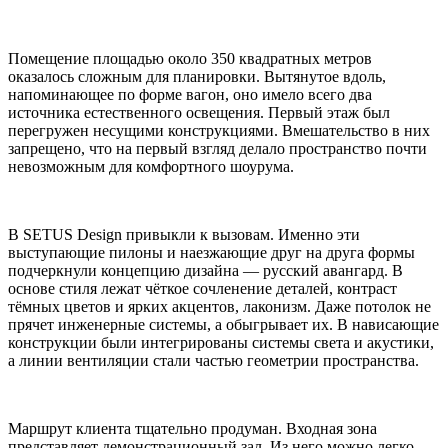
Помещение площадью около 350 квадратных метров
оказалось сложным для планировки. Вытянутое вдоль,
напоминающее по форме вагон, оно имело всего два
источника естественного освещения. Первый этаж был
перегружен несущими конструкциями. Вмешательство в них
запрещено, что на первый взгляд делало пространство почти
невозможным для комфортного шоурума.
В SETUS Design привыкли к вызовам. Именно эти
выступающие пилоны и наезжающие друг на друга формы
подчеркнули концепцию дизайна — русский авангард. В
основе стиля лежат чёткое сочленение деталей, контраст
тёмных цветов и ярких акцентов, лаконизм. Даже потолок не
прячет инженерные системы, а обыгрывает их. В нависающие
конструкции были интегрированы системы света и акустики,
а линии вентиляции стали частью геометрии пространства.
Маршрут клиента тщательно продуман. Входная зона
представляет демонстрационный зал. Из него можно легко